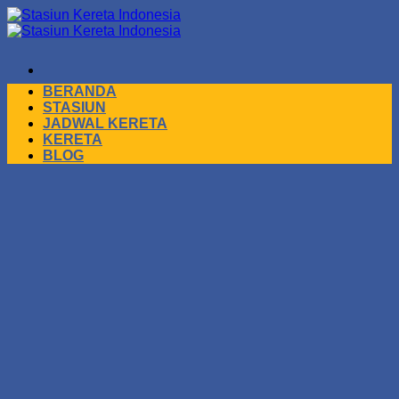
Skip
to
content
BERANDA
STASIUN
JADWAL KERETA
KERETA
BLOG