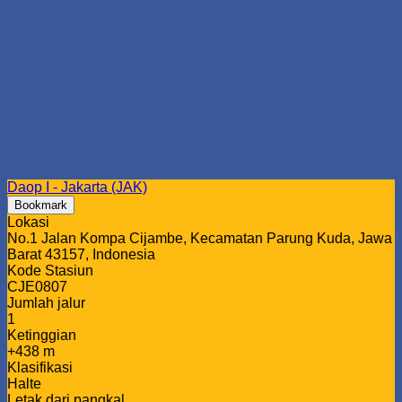
Daop I - Jakarta (JAK)
Bookmark
Lokasi
No.1 Jalan Kompa Cijambe, Kecamatan Parung Kuda, Jawa
Barat 43157, Indonesia
Kode Stasiun
CJE0807
Jumlah jalur
1
Ketinggian
+438 m
Klasifikasi
Halte
Letak dari pangkal