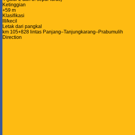
Ketinggian
+59 m
Klasifikasi
III/kecil
Letak dari pangkal
km 105+828 lintas Panjang–Tanjungkarang–Prabumulih
Direction