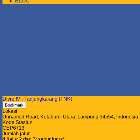
BLOG
Divre IV - Tanjungkarang (TNK)
Bookmark
Lokasi
Unnamed Road, Kotabumi Utara, Lampung 34554, Indonesia
Kode Stasiun
CEP6713
Jumlah jalur
4 (jalur 2 dan 3: sepur lurus)