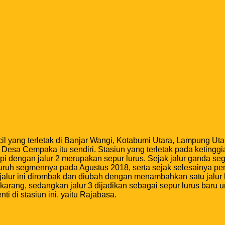
cil yang terletak di Banjar Wangi, Kotabumi Utara, Lampung Utar
ur Desa Cempaka itu sendiri. Stasiun yang terletak pada ketingg
ta api dengan jalur 2 merupakan sepur lurus. Sejak jalur gand
 seluruh segmennya pada Agustus 2018, serta sejak selesainy
di jalur ini dirombak dan diubah dengan menambahkan satu jalu
karang, sedangkan jalur 3 dijadikan sebagai sepur lurus baru u
i di stasiun ini, yaitu Rajabasa.