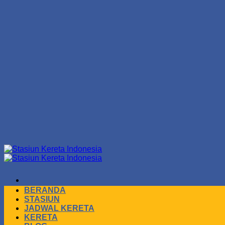
Skip
to
content
BERANDA
STASIUN
JADWAL KERETA
KERETA