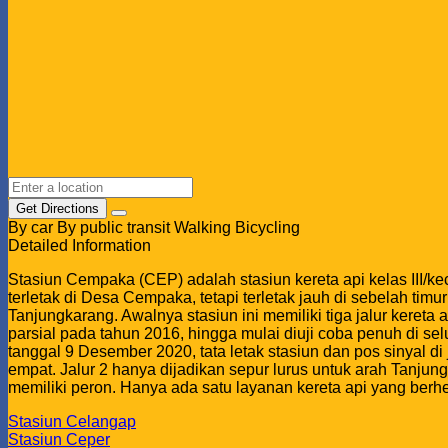
Get Directions
By car
By public transit
Walking
Bicycling
Detailed Information
Stasiun Cempaka (CEP) adalah stasiun kereta api kelas III/ke
terletak di Desa Cempaka, tetapi terletak jauh di sebelah tim
Tanjungkarang. Awalnya stasiun ini memiliki tiga jalur kere
parsial pada tahun 2016, hingga mulai diuji coba penuh di
tanggal 9 Desember 2020, tata letak stasiun dan pos sinyal 
empat. Jalur 2 hanya dijadikan sepur lurus untuk arah Tanjung
memiliki peron. Hanya ada satu layanan kereta api yang berhent
Stasiun Celangap
Stasiun Ceper