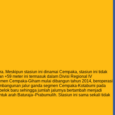
a. Meskipun stasiun ini dinamai Cempaka, stasiun ini tidak
ian +59 meter ini termasuk dalam Divisi Regional IV
a segmen Cempaka-Giham mulai dibangun tahun 2014, beroperasi
a pembangunan jalur ganda segmen Cempaka-Kotabumi pada
r belok baru sehingga jumlah jalurnya bertambah menjadi
ntuk arah Baturaja–Prabumulih. Stasiun ini sama sekali tidak