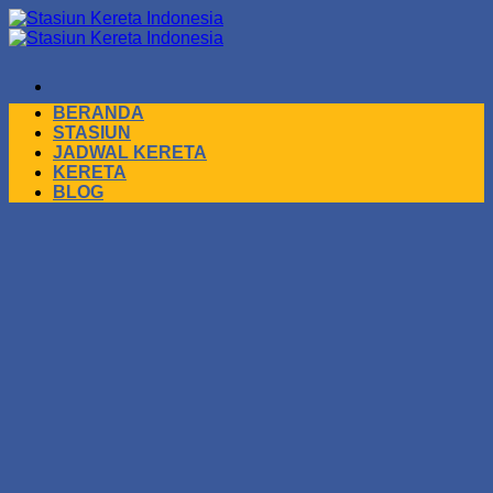
Skip
to
content
BERANDA
STASIUN
JADWAL KERETA
KERETA
BLOG