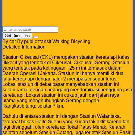
Get Directions
By car
By public transit
Walking
Bicycling
Detailed Information
Stasiun Cikeusal (CKL) merupakan stasiun kereta api kelas
III/kecil yang terletak di Cikeusal, Cikeusal, Serang. Stasiun
yang terletak pada ketinggian +25 m ini termasuk dalam
Daerah Operasi I Jakarta. Stasiun ini hanya memiliki dua
jalur kereta api dengan jalur 2 merupakan sepur lurus.
Lokasi stasiun di dekat pasar menyebabkan stasiun ini
selalu ramai dengan pedagang mendominasi pengguna jasa
kereta api. Lokasi stasiun ini cukup jauh dari jalan raya
utama yang menghubungkan Serang dengan
Rangkasbitung; sekitar 7 km.
Dahulu di antara stasiun ini dengan Stasiun Walantaka,
terdapat bekas Halte Silebu yang sudah tak aktif karena tak
lagi disinggahi oleh kereta api lokal Patas Merak. Ke arah
selatan sebelum Stasiun Catang, juga terletak Stasiun Pasir