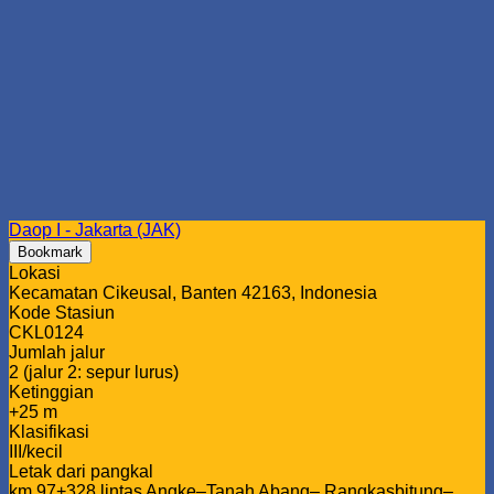
Daop I - Jakarta (JAK)
Bookmark
Lokasi
Kecamatan Cikeusal, Banten 42163, Indonesia
Kode Stasiun
CKL0124
Jumlah jalur
2 (jalur 2: sepur lurus)
Ketinggian
+25 m
Klasifikasi
III/kecil
Letak dari pangkal
km 97+328 lintas Angke–Tanah Abang– Rangkasbitung–