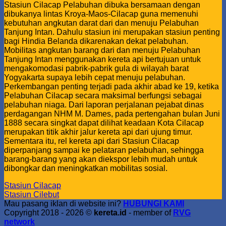
Stasiun Cilacap Pelabuhan dibuka bersamaan dengan
dibukanya lintas Kroya-Maos-Cilacap guna memenuhi
kebutuhan angkutan darat dari dan menuju Pelabuhan
Tanjung Intan. Dahulu stasiun ini merupakan stasiun penting
bagi Hindia Belanda dikarenakan dekat pelabuhan.
Mobilitas angkutan barang dari dan menuju Pelabuhan
Tanjung Intan menggunakan kereta api bertujuan untuk
mengakomodasi pabrik-pabrik gula di wilayah barat
Yogyakarta supaya lebih cepat menuju pelabuhan.
Perkembangan penting terjadi pada akhir abad ke 19, ketika
Pelabuhan Cilacap secara maksimal berfungsi sebagai
pelabuhan niaga. Dari laporan perjalanan pejabat dinas
perdagangan NHM M. Dames, pada pertengahan bulan Juni
1888 secara singkat dapat dilihat keadaan Kota Cilacap
merupakan titik akhir jalur kereta api dari ujung timur.
Sementara itu, rel kereta api dari Stasiun Cilacap
diperpanjang sampai ke pelataran pelabuhan, sehingga
barang-barang yang akan diekspor lebih mudah untuk
dibongkar dan meningkatkan mobilitas sosial.
Stasiun Cilacap
Stasiun Cilebut
Mau pasang iklan di website ini?
HUBUNGI KAMI
Copyright 2018 - 2026 ©
kereta.id
- member of
RVG
network