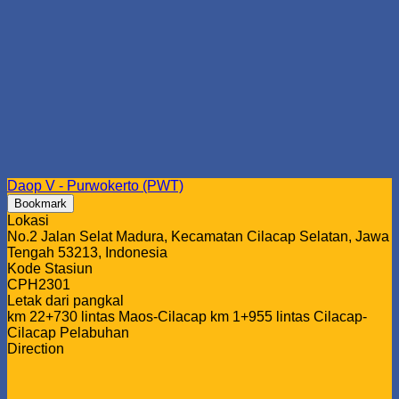
Daop V - Purwokerto (PWT)
Bookmark
Lokasi
No.2 Jalan Selat Madura, Kecamatan Cilacap Selatan, Jawa
Tengah 53213, Indonesia
Kode Stasiun
CPH2301
Letak dari pangkal
km 22+730 lintas Maos-Cilacap km 1+955 lintas Cilacap-
Cilacap Pelabuhan
Direction