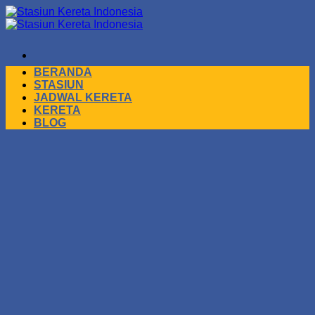
Skip
to
content
BERANDA
STASIUN
JADWAL KERETA
KERETA
BLOG