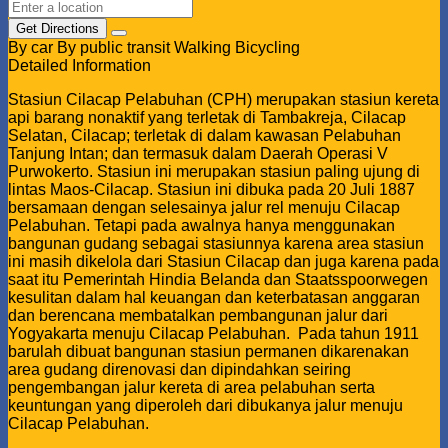
Get Directions
By car
By public transit
Walking
Bicycling
Detailed Information
Stasiun Cilacap Pelabuhan (CPH) merupakan stasiun kereta
api barang nonaktif yang terletak di Tambakreja, Cilacap
Selatan, Cilacap; terletak di dalam kawasan Pelabuhan
Tanjung Intan; dan termasuk dalam Daerah Operasi V
Purwokerto. Stasiun ini merupakan stasiun paling ujung di
lintas Maos-Cilacap. Stasiun ini dibuka pada 20 Juli 1887
bersamaan dengan selesainya jalur rel menuju Cilacap
Pelabuhan. Tetapi pada awalnya hanya menggunakan
bangunan gudang sebagai stasiunnya karena area stasiun
ini masih dikelola dari Stasiun Cilacap dan juga karena pada
saat itu Pemerintah Hindia Belanda dan Staatsspoorwegen
kesulitan dalam hal keuangan dan keterbatasan anggaran
dan berencana membatalkan pembangunan jalur dari
Yogyakarta menuju Cilacap Pelabuhan. Pada tahun 1911
barulah dibuat bangunan stasiun permanen dikarenakan
area gudang direnovasi dan dipindahkan seiring
pengembangan jalur kereta di area pelabuhan serta
keuntungan yang diperoleh dari dibukanya jalur menuju
Cilacap Pelabuhan.