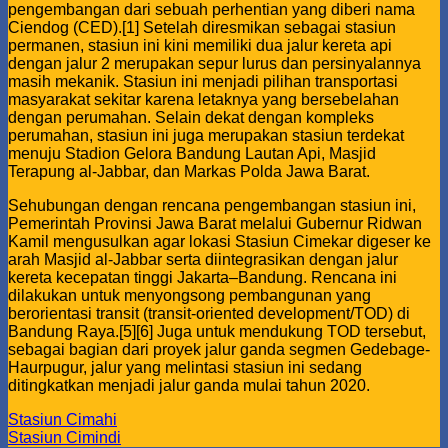
pengembangan dari sebuah perhentian yang diberi nama
Ciendog (CED).[1] Setelah diresmikan sebagai stasiun
permanen, stasiun ini kini memiliki dua jalur kereta api
dengan jalur 2 merupakan sepur lurus dan persinyalannya
masih mekanik. Stasiun ini menjadi pilihan transportasi
masyarakat sekitar karena letaknya yang bersebelahan
dengan perumahan. Selain dekat dengan kompleks
perumahan, stasiun ini juga merupakan stasiun terdekat
menuju Stadion Gelora Bandung Lautan Api, Masjid
Terapung al-Jabbar, dan Markas Polda Jawa Barat.
Sehubungan dengan rencana pengembangan stasiun ini,
Pemerintah Provinsi Jawa Barat melalui Gubernur Ridwan
Kamil mengusulkan agar lokasi Stasiun Cimekar digeser ke
arah Masjid al-Jabbar serta diintegrasikan dengan jalur
kereta kecepatan tinggi Jakarta–Bandung. Rencana ini
dilakukan untuk menyongsong pembangunan yang
berorientasi transit (transit-oriented development/TOD) di
Bandung Raya.[5][6] Juga untuk mendukung TOD tersebut,
sebagai bagian dari proyek jalur ganda segmen Gedebage-
Haurpugur, jalur yang melintasi stasiun ini sedang
ditingkatkan menjadi jalur ganda mulai tahun 2020.
Stasiun Cimahi
Stasiun Cimindi