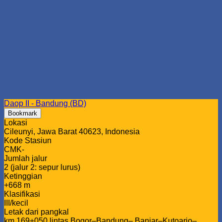
Daop II - Bandung (BD)
Bookmark
Lokasi
Cileunyi, Jawa Barat 40623, Indonesia
Kode Stasiun
CMK-
Jumlah jalur
2 (jalur 2: sepur lurus)
Ketinggian
+668 m
Klasifikasi
III/kecil
Letak dari pangkal
km 169+050 lintas Bogor–Bandung– Banjar–Kutoarjo–