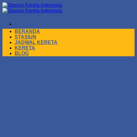
Skip
to
content
BERANDA
STASIUN
JADWAL KERETA
KERETA
BLOG