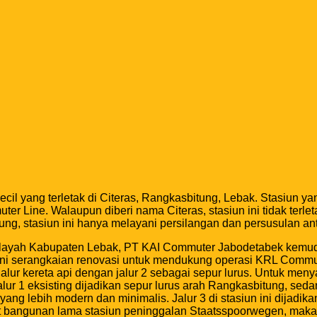
kecil yang terletak di Citeras, Rangkasbitung, Lebak. Stasiun y
Line. Walaupun diberi nama Citeras, stasiun ini tidak terletak 
g, stasiun ini hanya melayani persilangan dan persusulan an
wilayah Kabupaten Lebak, PT KAI Commuter Jabodetabek kemu
ni serangkaian renovasi untuk mendukung operasi KRL Commuter
a jalur kereta api dengan jalur 2 sebagai sepur lurus. Untuk 
jalur 1 eksisting dijadikan sepur lurus arah Rangkasbitung, sed
 yang lebih modern dan minimalis. Jalur 3 di stasiun ini dijad
bangunan lama stasiun peninggalan Staatsspoorwegen, maka ba