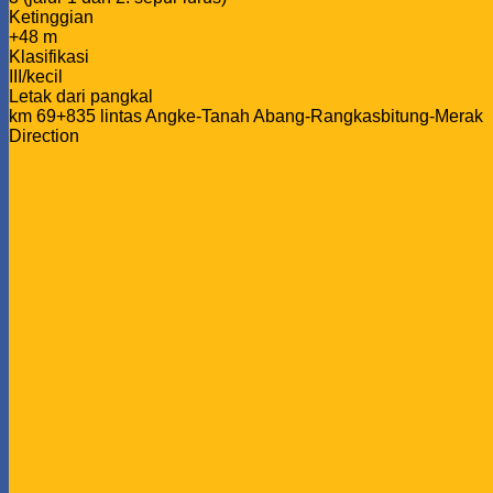
Ketinggian
+48 m
Klasifikasi
III/kecil
Letak dari pangkal
km 69+835 lintas Angke-Tanah Abang-Rangkasbitung-Merak
Direction