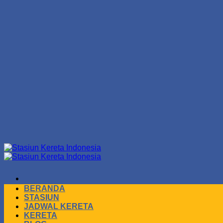
Skip
to
content
BERANDA
STASIUN
JADWAL KERETA
KERETA