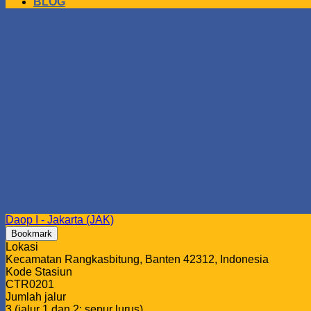
BLOG
Daop I - Jakarta (JAK)
Bookmark
Lokasi
Kecamatan Rangkasbitung, Banten 42312, Indonesia
Kode Stasiun
CTR0201
Jumlah jalur
3 (jalur 1 dan 2: sepur lurus)