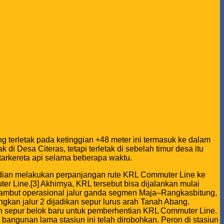
ang terletak pada ketinggian +48 meter ini termasuk ke dalam
di Desa Citeras, tetapi terletak di sebelah timur desa itu
tarkereta api selama beberapa waktu.
dian melakukan perpanjangan rute KRL Commuter Line ke
 Line.[3] Akhirnya, KRL tersebut bisa dijalankan mulai
menyambut operasional jalur ganda segmen Maja–Rangkasbitung,
angkan jalur 2 dijadikan sepur lurus arah Tanah Abang.
ikan sepur belok baru untuk pemberhentian KRL Commuter Line.
ngunan lama stasiun ini telah dirobohkan. Peron di stasiun