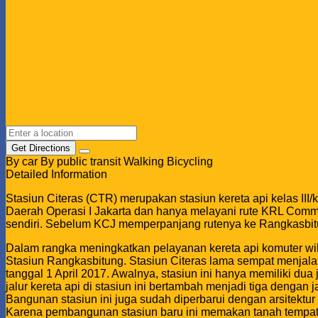
Get Directions
By car
By public transit
Walking
Bicycling
Detailed Information
Stasiun Citeras (CTR) merupakan stasiun kereta api kelas III/
Daerah Operasi I Jakarta dan hanya melayani rute KRL Commuter 
sendiri. Sebelum KCJ memperpanjang rutenya ke Rangkasbitun
Dalam rangka meningkatkan pelayanan kereta api komuter 
Stasiun Rangkasbitung. Stasiun Citeras lama sempat menjala
tanggal 1 April 2017. Awalnya, stasiun ini hanya memiliki du
jalur kereta api di stasiun ini bertambah menjadi tiga dengan 
Bangunan stasiun ini juga sudah diperbarui dengan arsitektur
Karena pembangunan stasiun baru ini memakan tanah tempat 