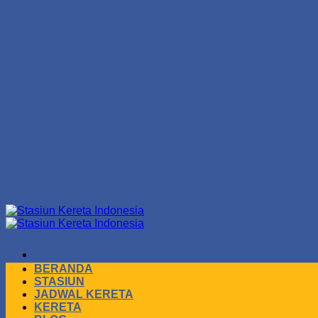
Skip
to
content
BERANDA
STASIUN
JADWAL KERETA
KERETA