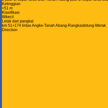
Ketinggian
+51 m
Klasifikasi
III/kecil
Letak dari pangkal
km 51+174 lintas Angke-Tanah Abang-Rangkasbitung-Merak
Direction