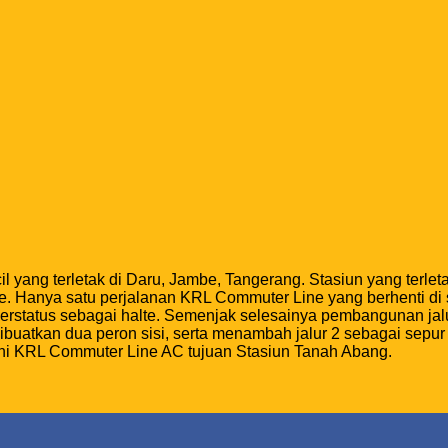
cil yang terletak di Daru, Jambe, Tangerang. Stasiun yang terl
e. Hanya satu perjalanan KRL Commuter Line yang berhenti di 
n berstatus sebagai halte. Semenjak selesainya pembangunan ja
a, dibuatkan dua peron sisi, serta menambah jalur 2 sebagai sepu
yani KRL Commuter Line AC tujuan Stasiun Tanah Abang.