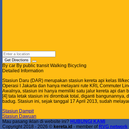
Get Directions
By car
By public transit
Walking
Bicycling
Detailed Information
Stasiun Daru (DAR) merupakan stasiun kereta api kelas III/ke
Operasi I Jakarta dan hanya melayani rute KRL Commuter Lin
Awalnya, stasiun ini hanya memiliki satu jalur kereta api da
[4] tata letak stasiun ini dirombak total, diganti bangunanny
badug. Stasiun ini, sejak tanggal 17 April 2013, sudah mela
Stasiun Dampit
Stasiun Dawuan
Mau pasang iklan di website ini?
HUBUNGI KAMI
Copyright 2018 - 2026 ©
kereta.id
- member of
RVG network