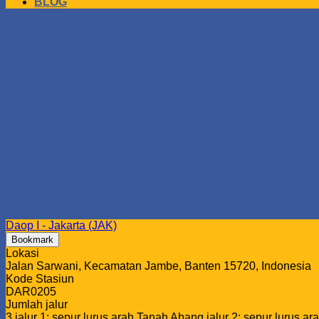
BLOG
Daop I - Jakarta (JAK)
Bookmark
Lokasi
Jalan Sarwani, Kecamatan Jambe, Banten 15720, Indonesia
Kode Stasiun
DAR0205
Jumlah jalur
3 jalur 1: sepur lurus arah Tanah Abang jalur 2: sepur lurus a