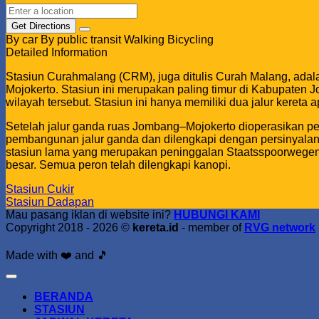
Get Directions
By car
By public transit
Walking
Bicycling
Detailed Information
Stasiun Curahmalang (CRM), juga ditulis Curah Malang, adala
Mojokerto. Stasiun ini merupakan paling timur di Kabupaten 
wilayah tersebut. Stasiun ini hanya memiliki dua jalur kereta
Setelah jalur ganda ruas Jombang–Mojokerto dioperasikan per
pembangunan jalur ganda dan dilengkapi dengan persinyalan b
stasiun lama yang merupakan peninggalan Staatsspoorwegen
besar. Semua peron telah dilengkapi kanopi.
Stasiun Cukir
Stasiun Dadapan
Mau pasang iklan di website ini?
HUBUNGI KAMI
Copyright 2018 - 2026 ©
kereta.id
- member of
RVG network
Made with ❤️ and 🎵
BERANDA
STASIUN