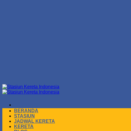
Skip
to
content
BERANDA
STASIUN
JADWAL KERETA
KERETA