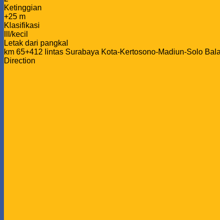
Ketinggian
+25 m
Klasifikasi
III/kecil
Letak dari pangkal
km 65+412 lintas Surabaya Kota-Kertosono-Madiun-Solo Bal
Direction