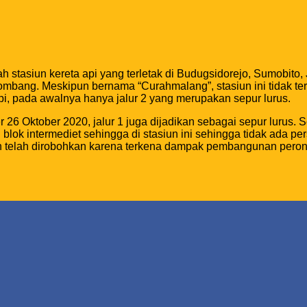
h stasiun kereta api yang terletak di Budugsidorejo, Sumobito
Jombang. Meskipun bernama “Curahmalang”, stasiun ini tidak te
 api, pada awalnya hanya jalur 2 yang merupakan sepur lurus.
 26 Oktober 2020, jalur 1 juga dijadikan sebagai sepur lurus.
lok intermediet sehingga di stasiun ini sehingga tidak ada p
 telah dirobohkan karena terkena dampak pembangunan peron 