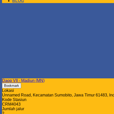
BLOG
Daop VII - Madiun (MN)
Bookmark
Lokasi
Unnamed Road, Kecamatan Sumobito, Jawa Timur 61483, In
Kode Stasiun
CRM4043
Jumlah jalur
2