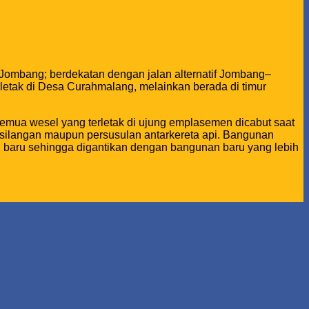
, Jombang; berdekatan dengan jalan alternatif Jombang–
rletak di Desa Curahmalang, melainkan berada di timur
 Semua wesel yang terletak di ujung emplasemen dicabut saat
ersilangan maupun persusulan antarkereta api. Bangunan
baru sehingga digantikan dengan bangunan baru yang lebih