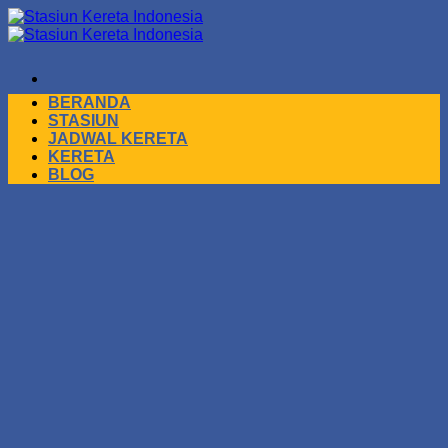
Skip
to
content
BERANDA
STASIUN
JADWAL KERETA
KERETA
BLOG