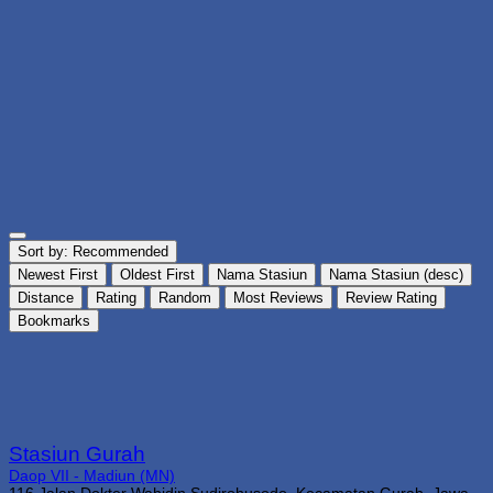
Sort by:
Recommended
Newest First
Oldest First
Nama Stasiun
Nama Stasiun (desc)
Distance
Rating
Random
Most Reviews
Review Rating
Bookmarks
Stasiun Gurah
Daop VII - Madiun (MN)